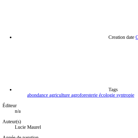
Creation date
O
Tags
abondance
agriculture
agroforesterie
écologie
syntropie
Éditeur
n/a
Auteur(s)
Lucie Maurel
Année de parution