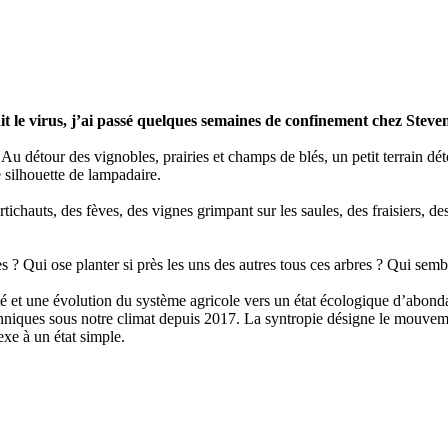
 le virus, j’ai passé quelques semaines de confinement chez Steve
u détour des vignobles, prairies et champs de blés, un petit terrain déto
 silhouette de lampadaire.
rtichauts, des fèves, des vignes grimpant sur les saules, des fraisiers, 
es ? Qui ose planter si près les uns des autres tous ces arbres ? Qui sem
sité et une évolution du système agricole vers un état écologique d’abond
chniques sous notre climat depuis 2017. La syntropie désigne le mouveme
exe à un état simple.