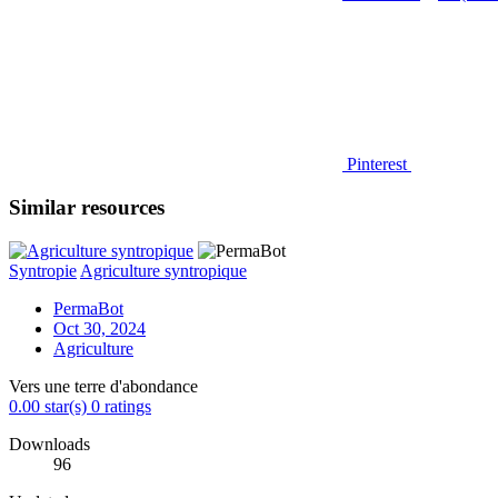
Pinterest
Similar resources
Syntropie
Agriculture syntropique
PermaBot
Oct 30, 2024
Agriculture
Vers une terre d'abondance
0.00 star(s)
0 ratings
Downloads
96