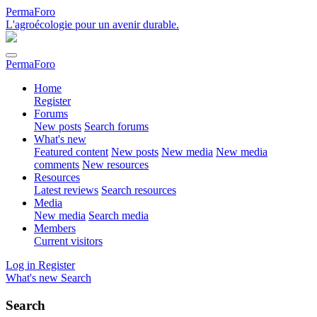
PermaForo
L'agroécologie pour un avenir durable.
PermaForo
Home
Register
Forums
New posts
Search forums
What's new
Featured content
New posts
New media
New media
comments
New resources
Resources
Latest reviews
Search resources
Media
New media
Search media
Members
Current visitors
Log in
Register
What's new
Search
Search