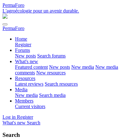
PermaForo
L'agroécologie pour un avenir durable.
PermaForo
Home
Register
Forums
New posts
Search forums
What's new
Featured content
New posts
New media
New media
comments
New resources
Resources
Latest reviews
Search resources
Media
New media
Search media
Members
Current visitors
Log in
Register
What's new
Search
Search