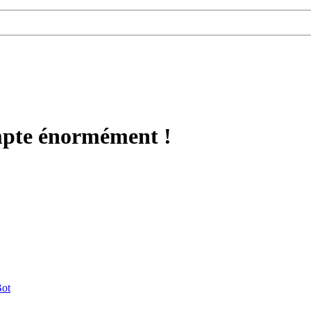
mpte énormément !
ot