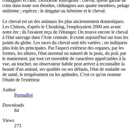
couaggaet
et l'âne. Deuxième sous-genre : cheval, queue garnie de
crins dans toute son étendue, châtaignes aux quatre membres, pelage
uniforme ; espèces : le
dziggtai
ou
hémione
et le cheval.
Le cheval est un des animaux les plus anciennement domestiques.
Les Chinois, d'après le Chouking, l'employaient 2000 ans avant
notre ère ; ils l'avaient reçu de l'étranger. On trouve encore le cheval
à l'état sauvage dans l'Asie centrale. Il existe aujourd'hui sur tous les
points du globe. Les races du cheval sont très variées ; on indiquera
plus loin les principales. Par l'aspect extérieur des organes, par les
formes, les allures, l'état anormal ou naturel de la peau, du poil, par
le maniement, par tout cet ensemble de caractères appréciables à la
vue, au toucher, un observateur habile peut arriver à reconnaître la
beauté d'un animal, ses qualités ou ses défauts, l'état de maladie ou
de santé, le tempérament ou les aptitudes. C'est ce qu'on nomme
l'étude de l'extérieur.
Author
PermaBot
Downloads
84
Views
273