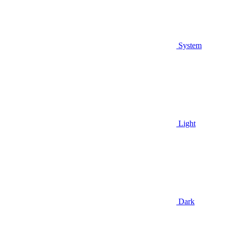
System
Light
Dark