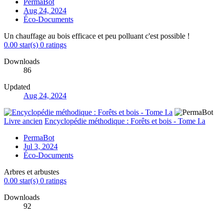
PermaBot
Aug 24, 2024
Éco-Documents
Un chauffage au bois efficace et peu polluant c'est possible !
0.00 star(s)
0 ratings
Downloads
86
Updated
Aug 24, 2024
Livre ancien
Encyclopédie méthodique : Forêts et bois - Tome I.a
PermaBot
Jul 3, 2024
Éco-Documents
Arbres et arbustes
0.00 star(s)
0 ratings
Downloads
92