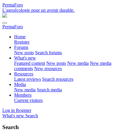
PermaForo
L'agroécologie pour un avenir durable.
PermaForo
Home
Register
Forums
New posts
Search forums
What's new
Featured content
New posts
New media
New media
comments
New resources
Resources
Latest reviews
Search resources
Media
New media
Search media
Members
Current visitors
Log in
Register
What's new
Search
Search