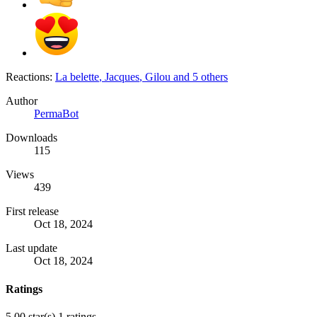
Reactions:
La belette
,
Jacques
,
Gilou
and 5 others
Author
PermaBot
Downloads
115
Views
439
First release
Oct 18, 2024
Last update
Oct 18, 2024
Ratings
5.00 star(s)
1 ratings