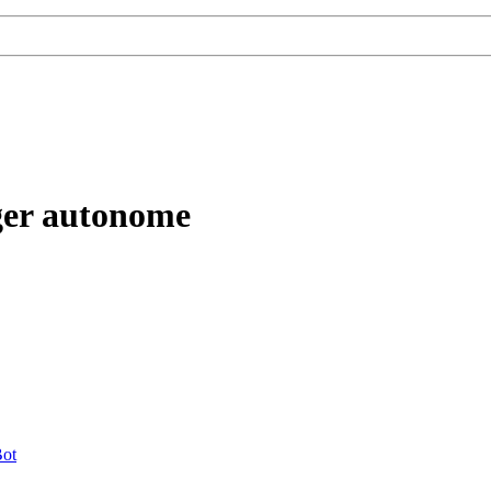
ger autonome
ot