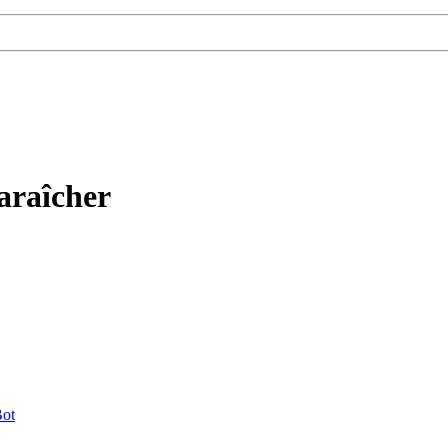
araîcher
ot