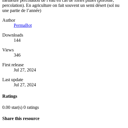
meilleure percolation de l’eau en cas de fortes pluies (porosité,
percolation). En agriculture on fait souvent un semi désert (sol nu
une partie de l’année)
Author
PermaBot
Downloads
144
Views
346
First release
Jul 27, 2024
Last update
Jul 27, 2024
Ratings
0.00 star(s)
0 ratings
Share this resource