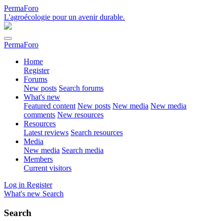
PermaForo
L'agroécologie pour un avenir durable.
PermaForo
Home
Register
Forums
New posts
Search forums
What's new
Featured content
New posts
New media
New media
comments
New resources
Resources
Latest reviews
Search resources
Media
New media
Search media
Members
Current visitors
Log in
Register
What's new
Search
Search