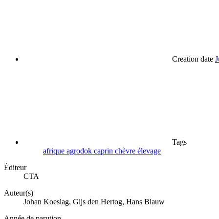
Creation date
J
Tags
afrique
agrodok
caprin
chèvre
élevage
Éditeur
CTA
Auteur(s)
Johan Koeslag, Gijs den Hertog, Hans Blauw
Année de parution