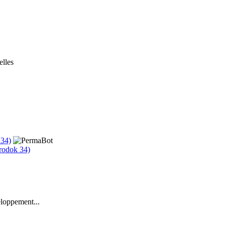
elles
grodok 34)
eloppement...