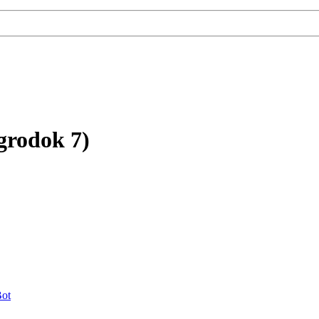
grodok 7)
ot