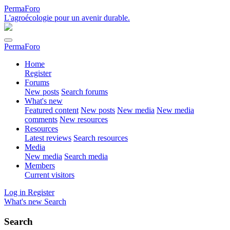
PermaForo
L'agroécologie pour un avenir durable.
PermaForo
Home
Register
Forums
New posts
Search forums
What's new
Featured content
New posts
New media
New media
comments
New resources
Resources
Latest reviews
Search resources
Media
New media
Search media
Members
Current visitors
Log in
Register
What's new
Search
Search