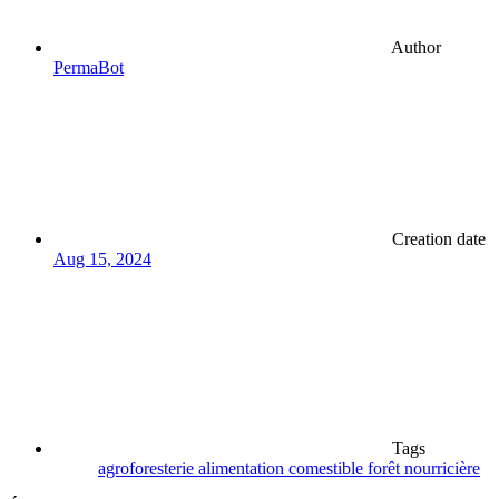
Author
PermaBot
Creation date
Aug 15, 2024
Tags
agroforesterie
alimentation
comestible
forêt
nourricière