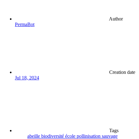
Author
PermaBot
Creation date
Jul 18, 2024
Tags
abeille
biodiversité
école
pollinisation
sauvage