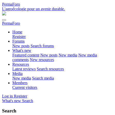
PermaForo
L'agroécologie pour un avenir durable.
PermaForo
Home
Register
Forums
New posts
Search forums
What's new
Featured content
New posts
New media
New media
comments
New resources
Resources
Latest reviews
Search resources
Media
New media
Search media
Members
Current visitors
Log in
Register
What's new
Search
Search