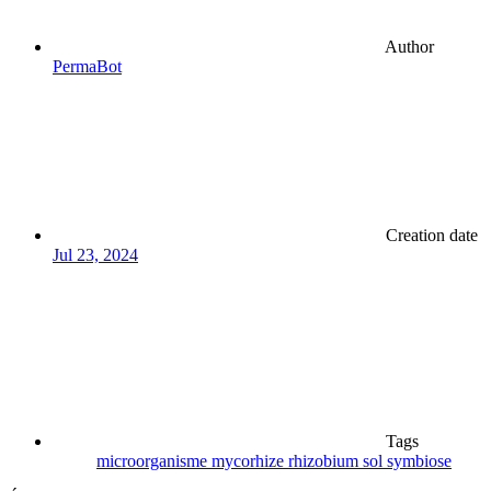
Author
PermaBot
Creation date
Jul 23, 2024
Tags
microorganisme
mycorhize
rhizobium
sol
symbiose