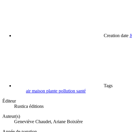
Creation date
J
Tags
air
maison
plante
pollution
santé
Éditeur
Rustica éditions
Auteur(s)
Geneviève Chaudet, Ariane Boixière
Année de parution