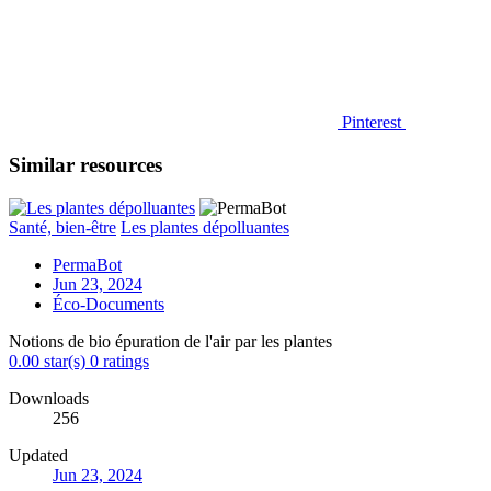
Pinterest
Similar resources
Santé, bien-être
Les plantes dépolluantes
PermaBot
Jun 23, 2024
Éco-Documents
Notions de bio épuration de l'air par les plantes
0.00 star(s)
0 ratings
Downloads
256
Updated
Jun 23, 2024