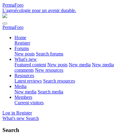
PermaForo
L'agroécologie pour un avenir durable.
PermaForo
Home
Register
Forums
New posts
Search forums
What's new
Featured content
New posts
New media
New media
comments
New resources
Resources
Latest reviews
Search resources
Media
New media
Search media
Members
Current visitors
Log in
Register
What's new
Search
Search