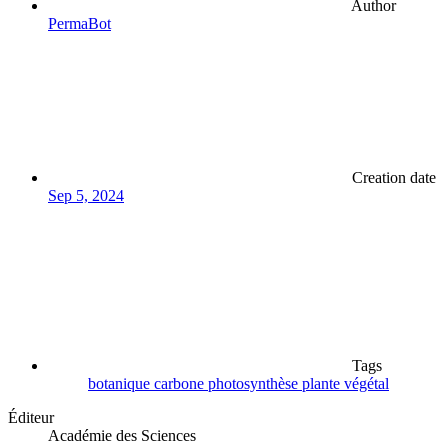
Author
PermaBot
Creation date
Sep 5, 2024
Tags
botanique
carbone
photosynthèse
plante
végétal
Éditeur
Académie des Sciences