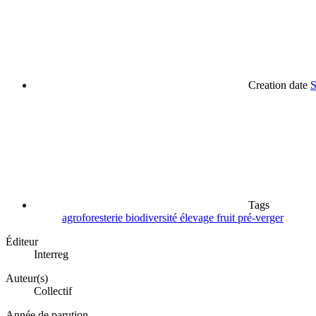
Creation date
S
Tags
agroforesterie
biodiversité
élevage
fruit
pré-verger
Éditeur
Interreg
Auteur(s)
Collectif
Année de parution