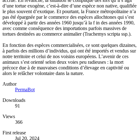
accrue. En revanche, la situation se complique dès lors qu’il s’agit
d’une tortue exogène, c’est-à-dire d’une espèce non native, qualifiée
le plus souvent d’exotique. Et pourtant, la France métropolitaine n’a
pas été épargnée par le commerce des espèces allochtones qui s’est
développé à partir des années 1960 jusqu’à la f in des années 1990,
avec comme conséquence des importations parfois massives de
tortues destinées au commerce animalier (Trachemys scripta ssp.).
En fonction des espèces commercialisées, ce sont quelques dizaines,
à parfois des millions d’individus, qui ont été importés et vendus sur
notre territoire et celui de nos voisins européens. L’avenir de ces
animaux s’est orienté selon deux voies peu radieuses : la mort
précoce due à de mauvaises conditions d’élevage en captivité ou
alors le relâcher volontaire dans la nature.
Author
PermaBot
Downloads
91
Views
366
First release
Jul 20, 2024