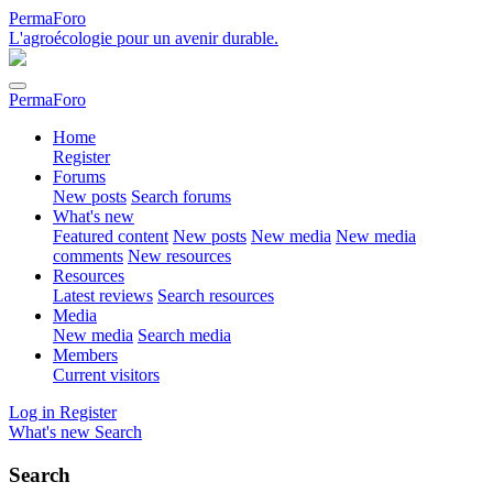
PermaForo
L'agroécologie pour un avenir durable.
PermaForo
Home
Register
Forums
New posts
Search forums
What's new
Featured content
New posts
New media
New media
comments
New resources
Resources
Latest reviews
Search resources
Media
New media
Search media
Members
Current visitors
Log in
Register
What's new
Search
Search