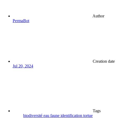
Author
PermaBot
Creation date
Jul 20, 2024
Tags
biodiversité
eau
faune
identification
tortue