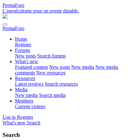
PermaForo
L'agroécologie pour un avenir durable.
PermaForo
Home
Register
Forums
New posts
Search forums
What's new
Featured content
New posts
New media
New media
comments
New resources
Resources
Latest reviews
Search resources
Media
New media
Search media
Members
Current visitors
Log in
Register
What's new
Search
Search