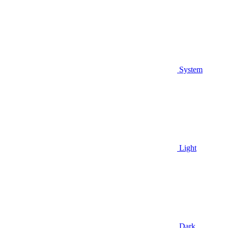
System
Light
Dark