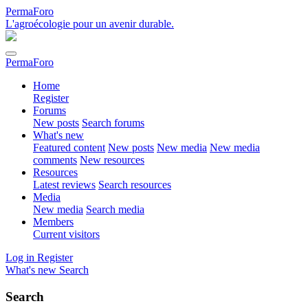
PermaForo
L'agroécologie pour un avenir durable.
PermaForo
Home
Register
Forums
New posts
Search forums
What's new
Featured content
New posts
New media
New media
comments
New resources
Resources
Latest reviews
Search resources
Media
New media
Search media
Members
Current visitors
Log in
Register
What's new
Search
Search