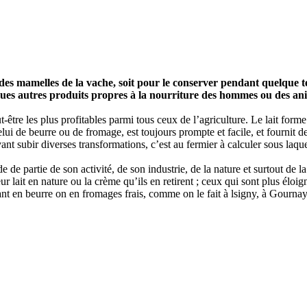
rait des mamelles de la vache, soit pour le conserver pendant quelque 
ques autres produits propres à la nourriture des hommes ou des a
être les plus profitables parmi tous ceux de l’agriculture. Le lait forme 
 celui de beurre ou de fromage, est toujours prompte et facile, et fournit
t subir diverses transformations, c’est au fermier à calculer sous laquell
e de partie de son activité, de son industrie, de la nature et surtout de l
r lait en nature ou la crème qu’ils en retirent ; ceux qui sont plus éloi
ssant en beurre on en fromages frais, comme on le fait à lsigny, à Gournay