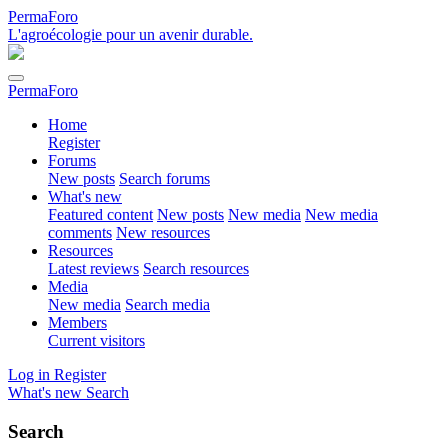
PermaForo
L'agroécologie pour un avenir durable.
PermaForo
Home
Register
Forums
New posts
Search forums
What's new
Featured content
New posts
New media
New media
comments
New resources
Resources
Latest reviews
Search resources
Media
New media
Search media
Members
Current visitors
Log in
Register
What's new
Search
Search