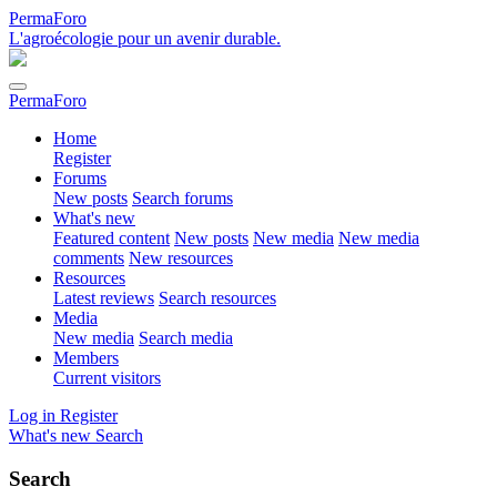
PermaForo
L'agroécologie pour un avenir durable.
PermaForo
Home
Register
Forums
New posts
Search forums
What's new
Featured content
New posts
New media
New media
comments
New resources
Resources
Latest reviews
Search resources
Media
New media
Search media
Members
Current visitors
Log in
Register
What's new
Search
Search