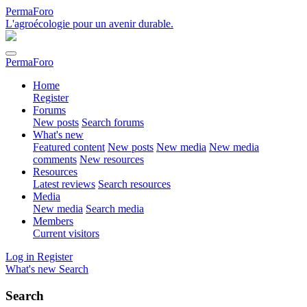
PermaForo
L'agroécologie pour un avenir durable.
PermaForo
Home
Register
Forums
New posts
Search forums
What's new
Featured content
New posts
New media
New media
comments
New resources
Resources
Latest reviews
Search resources
Media
New media
Search media
Members
Current visitors
Log in
Register
What's new
Search
Search