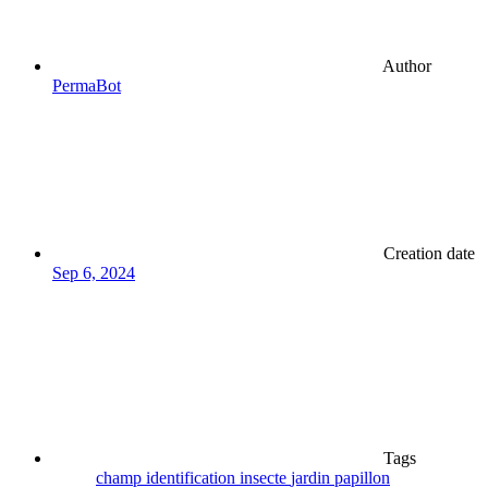
Author
PermaBot
Creation date
Sep 6, 2024
Tags
champ
identification
insecte
jardin
papillon