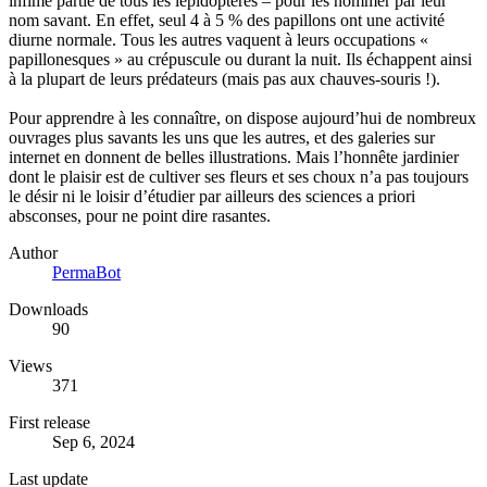
infime partie de tous les lépidoptères – pour les nommer par leur
nom savant. En effet, seul 4 à 5 % des papillons ont une activité
diurne normale. Tous les autres vaquent à leurs occupations «
papillonesques » au crépuscule ou durant la nuit. Ils échappent ainsi
à la plupart de leurs prédateurs (mais pas aux chauves-souris !).
Pour apprendre à les connaître, on dispose aujourd’hui de nombreux
ouvrages plus savants les uns que les autres, et des galeries sur
internet en donnent de belles illustrations. Mais l’honnête jardinier
dont le plaisir est de cultiver ses fleurs et ses choux n’a pas toujours
le désir ni le loisir d’étudier par ailleurs des sciences a priori
absconses, pour ne point dire rasantes.
Author
PermaBot
Downloads
90
Views
371
First release
Sep 6, 2024
Last update