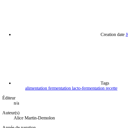
Creation date
J
Tags
alimentation
fermentation
lacto-fermentation
recette
Éditeur
n/a
Auteur(s)
Alice Martin-Demolon
Année de parution