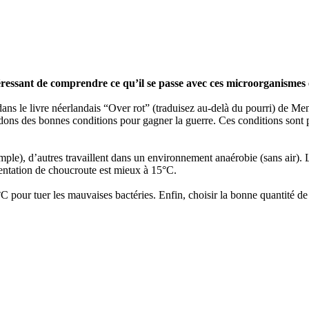
téressant de comprendre ce qu’il se passe avec ces microorganismes
 dans le livre néerlandais “Over rot” (traduisez au-delà du pourri) de M
s des bonnes conditions pour gagner la guerre. Ces conditions sont prin
ple), d’autres travaillent dans un environnement anaérobie (sans air). L
mentation de choucroute est mieux à 15°C.
C pour tuer les mauvaises bactéries. Enfin, choisir la bonne quantité de s