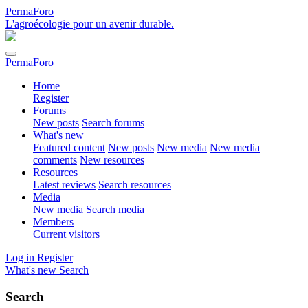
PermaForo
L'agroécologie pour un avenir durable.
PermaForo
Home
Register
Forums
New posts
Search forums
What's new
Featured content
New posts
New media
New media
comments
New resources
Resources
Latest reviews
Search resources
Media
New media
Search media
Members
Current visitors
Log in
Register
What's new
Search
Search