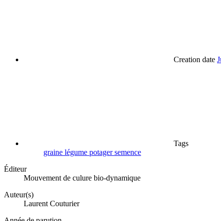
Creation date
J
Tags
graine
légume
potager
semence
Éditeur
Mouvement de culure bio-dynamique
Auteur(s)
Laurent Couturier
Année de parution