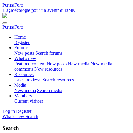
PermaForo
L'agroécologie pour un avenir durable.
PermaForo
Home
Register
Forums
New posts
Search forums
What's new
Featured content
New posts
New media
New media
comments
New resources
Resources
Latest reviews
Search resources
Media
New media
Search media
Members
Current visitors
Log in
Register
What's new
Search
Search