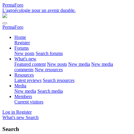
PermaForo
L'agroécologie pour un avenir durable.
PermaForo
Home
Register
Forums
New posts
Search forums
What's new
Featured content
New posts
New media
New media
comments
New resources
Resources
Latest reviews
Search resources
Media
New media
Search media
Members
Current visitors
Log in
Register
What's new
Search
Search