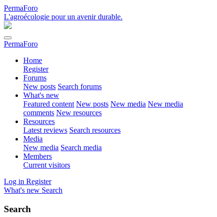
PermaForo
L'agroécologie pour un avenir durable.
PermaForo
Home
Register
Forums
New posts
Search forums
What's new
Featured content
New posts
New media
New media
comments
New resources
Resources
Latest reviews
Search resources
Media
New media
Search media
Members
Current visitors
Log in
Register
What's new
Search
Search