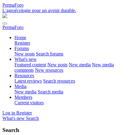
PermaForo
L'agroécologie pour un avenir durable.
PermaForo
Home
Register
Forums
New posts
Search forums
What's new
Featured content
New posts
New media
New media
comments
New resources
Resources
Latest reviews
Search resources
Media
New media
Search media
Members
Current visitors
Log in
Register
What's new
Search
Search