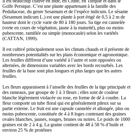
Il est beaucoup cultivé en Inde, en Chine, en Turquie et dans le
Golfe Persique. C’est une plante appartenant à la famille des
Pedaliaceae, du genre Sesamum et de l’espèce indicum. Le sésame
(Sesamum indicum L.) est une plante à port érigé de 0,5 à 2 m de
hauteur dont le cycle varie de 80 à 180 jours. Sa tige est cannelée
(verte en cours de végétation, jaune à la maturité), plus ou moins
pubescente, ramifiée ou simple (monocaule) selon les variétés
(CATTAN, 1999).
Il est cultivé principalement sous les climats chauds et il présente de
nombreuses potentialités sur les plans économique et agronomique.
Les feuilles diffèrent d’une variété à l’autre et sont opposées ou
alternées, de dimensions variables avec les bords recourbés. Les
feuilles de la base sont plus longues et plus larges que les autres
feuilles.
Les fleurs apparaissent à l’aisselle des feuilles de la tige principale et
des rameaux, par groupe de 1 à 3 fleurs ; elles sont de couleur
blanche légèrement violacée ou rose, en forme de dé à coudre. La
fleur comporte un tube floral qui est généralement pileux sur sa
partie externe. Le fruit est une capsule cannelée et allongée, plus ou
moins pubescente, constituée de 4 à 8 loges contenant des graines
ovales blanches, jaunes, rouges, brunes ou noires. Le poids de 1000
graines est de 2 à 4 g. La graine contient de 48 à 58 % d’huile et
environ 25 % de protéines