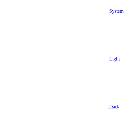
System
Light
Dark