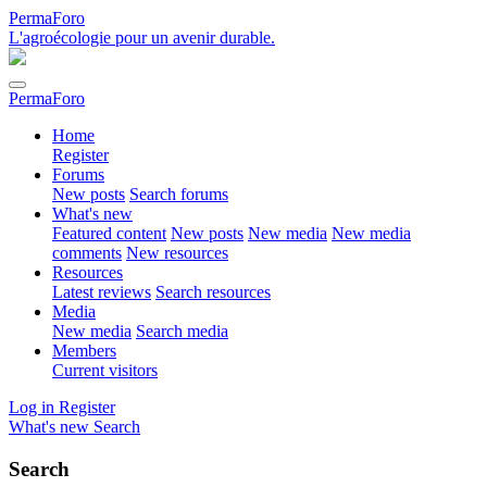
PermaForo
L'agroécologie pour un avenir durable.
PermaForo
Home
Register
Forums
New posts
Search forums
What's new
Featured content
New posts
New media
New media
comments
New resources
Resources
Latest reviews
Search resources
Media
New media
Search media
Members
Current visitors
Log in
Register
What's new
Search
Search