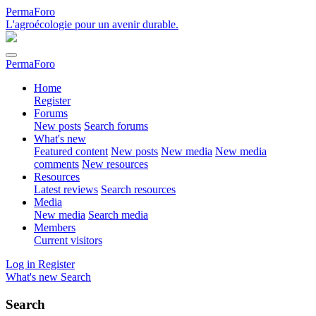
PermaForo
L'agroécologie pour un avenir durable.
PermaForo
Home
Register
Forums
New posts
Search forums
What's new
Featured content
New posts
New media
New media
comments
New resources
Resources
Latest reviews
Search resources
Media
New media
Search media
Members
Current visitors
Log in
Register
What's new
Search
Search