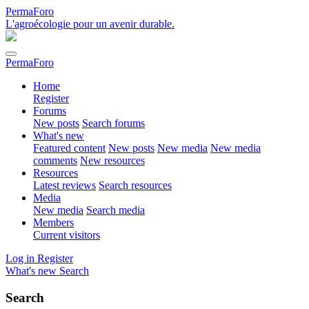
PermaForo
L'agroécologie pour un avenir durable.
PermaForo
Home
Register
Forums
New posts
Search forums
What's new
Featured content
New posts
New media
New media
comments
New resources
Resources
Latest reviews
Search resources
Media
New media
Search media
Members
Current visitors
Log in
Register
What's new
Search
Search