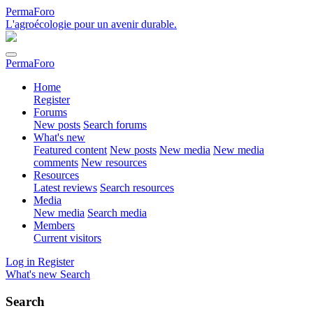
PermaForo
L'agroécologie pour un avenir durable.
PermaForo
Home
Register
Forums
New posts
Search forums
What's new
Featured content
New posts
New media
New media
comments
New resources
Resources
Latest reviews
Search resources
Media
New media
Search media
Members
Current visitors
Log in
Register
What's new
Search
Search