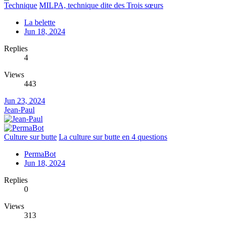
Technique
MILPA, technique dite des Trois sœurs
La belette
Jun 18, 2024
Replies
4
Views
443
Jun 23, 2024
Jean-Paul
Culture sur butte
La culture sur butte en 4 questions
PermaBot
Jun 18, 2024
Replies
0
Views
313