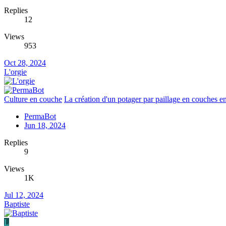
Replies
12
Views
953
Oct 28, 2024
L'orgie
Culture en couche
La création d'un potager par paillage en couches e
PermaBot
Jun 18, 2024
Replies
9
Views
1K
Jul 12, 2024
Baptiste
L