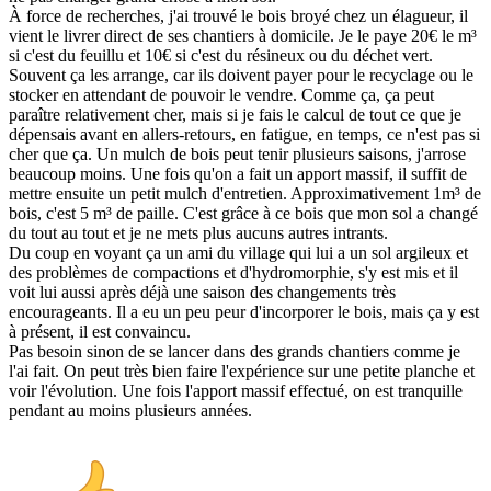
À force de recherches, j'ai trouvé le bois broyé chez un élagueur, il
vient le livrer direct de ses chantiers à domicile. Je le paye 20€ le m³
si c'est du feuillu et 10€ si c'est du résineux ou du déchet vert.
Souvent ça les arrange, car ils doivent payer pour le recyclage ou le
stocker en attendant de pouvoir le vendre. Comme ça, ça peut
paraître relativement cher, mais si je fais le calcul de tout ce que je
dépensais avant en allers-retours, en fatigue, en temps, ce n'est pas si
cher que ça. Un mulch de bois peut tenir plusieurs saisons, j'arrose
beaucoup moins. Une fois qu'on a fait un apport massif, il suffit de
mettre ensuite un petit mulch d'entretien. Approximativement 1m³ de
bois, c'est 5 m³ de paille. C'est grâce à ce bois que mon sol a changé
du tout au tout et je ne mets plus aucuns autres intrants.
Du coup en voyant ça un ami du village qui lui a un sol argileux et
des problèmes de compactions et d'hydromorphie, s'y est mis et il
voit lui aussi après déjà une saison des changements très
encourageants. Il a eu un peu peur d'incorporer le bois, mais ça y est
à présent, il est convaincu.
Pas besoin sinon de se lancer dans des grands chantiers comme je
l'ai fait. On peut très bien faire l'expérience sur une petite planche et
voir l'évolution. Une fois l'apport massif effectué, on est tranquille
pendant au moins plusieurs années.