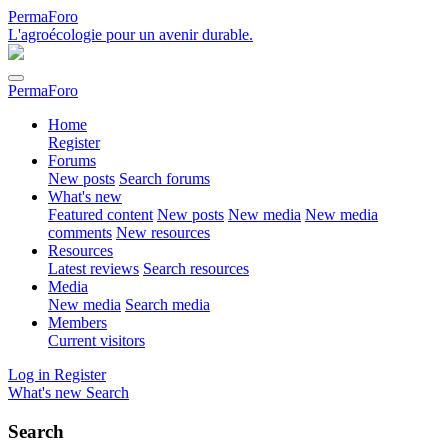
PermaForo
L'agroécologie pour un avenir durable.
PermaForo
Home
Register
Forums
New posts
Search forums
What's new
Featured content
New posts
New media
New media
comments
New resources
Resources
Latest reviews
Search resources
Media
New media
Search media
Members
Current visitors
Log in
Register
What's new
Search
Search