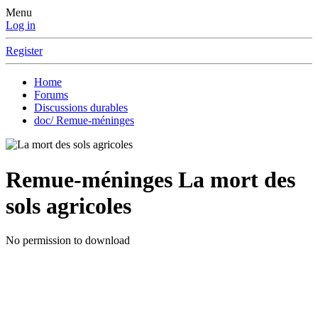
Menu
Log in
Register
Home
Forums
Discussions durables
doc/ Remue-méninges
Remue-méninges
La mort des
sols agricoles
No permission to download