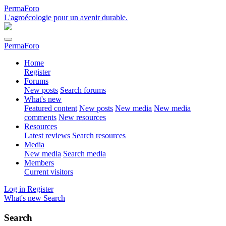
PermaForo
L'agroécologie pour un avenir durable.
PermaForo
Home
Register
Forums
New posts
Search forums
What's new
Featured content
New posts
New media
New media
comments
New resources
Resources
Latest reviews
Search resources
Media
New media
Search media
Members
Current visitors
Log in
Register
What's new
Search
Search