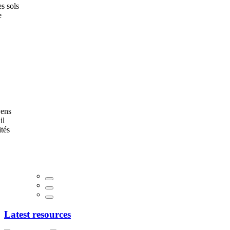
s sols
e
yens
il
ités
Latest resources