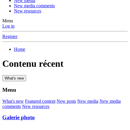
New media
New media comments
New resources
Menu
Log in
Register
Home
Contenu récent
What's new
Menu
What's new
Featured content
New posts
New media
New media
comments
New resources
Galerie photo