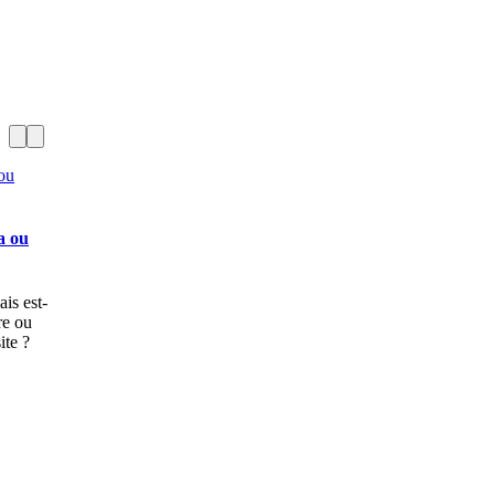
a ou
ais est-
re ou
ite ?