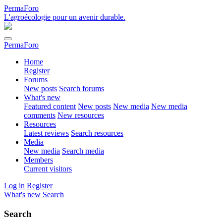
PermaForo
L'agroécologie pour un avenir durable.
PermaForo
Home
Register
Forums
New posts
Search forums
What's new
Featured content
New posts
New media
New media
comments
New resources
Resources
Latest reviews
Search resources
Media
New media
Search media
Members
Current visitors
Log in
Register
What's new
Search
Search