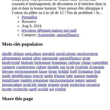
courants d’aménagement, de décoration et d’entretien dans la
joie et dans la bonne humeur. Vous pensez être allergique à
l’odeur du plâtre ou à la clé de 12 ? Pas de problème ! Je...
PermaBot
Resource
Aug 9, 2024
bricolage
débutant
maison
nul
outil
Category:
Autonomie, autosuffisance
Mots-clés populaires
abeille
afrique
agriculture
agrodok
agroécologie
agroforesterie
alimentation
animal
arbre
autonomie
autosuffisance
azote
biodiversité
biologie
biologique
botanique
carbone
climat
comestible
compost
construction
culture
durable
eau
école
écologie
économie
élevage
environnement
faune
ferme
fertilité
forêt
formation
fruit
guide
identification
insecte
jardin
légume
lutte
maison
maladie
maraîchage
matière organique
microorganisme
nature
naturel
permaculture
pesticide
plante
potager
poule
protection
ravageur
recette
recherche
santé
société
sol
végétal
Share this page