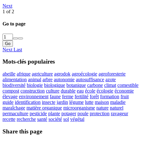
Next
1 of 2
Go to page
Go
Next
Last
Mots-clés populaires
abeille
afrique
agriculture
agrodok
agroécologie
agroforesterie
alimentation
animal
arbre
autonomie
autosuffisance
azote
biodiversité
biologie
biologique
botanique
carbone
climat
comestible
compost
construction
culture
durable
eau
école
écologie
économie
élevage
environnement
faune
ferme
fertilité
forêt
formation
fruit
guide
identification
insecte
jardin
légume
lutte
maison
maladie
maraîchage
matière organique
microorganisme
nature
naturel
permaculture
pesticide
plante
potager
poule
protection
ravageur
recette
recherche
santé
société
sol
végétal
Share this page