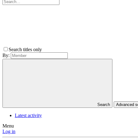
Search titles only
By:
Search
Advanced 
Latest activity
Menu
Log in