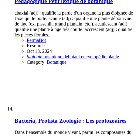
Pédagogique
Petit lexique de botanique
abaxial (adj) : qualifie la partie d'un organe la plus éloignée de
l'axe qui le porte. acaule (adj) : qualifie une plante dépourvue
de tige (ex. pissenlit, grand plantain, etc.). acaulescent (adj) :
qualifie une plante à tige très courte. accrescent (adj) : qualifie
les pièces florales...
PermaBot
Resource
Oct 18, 2024
biologie
botanique
débutant
encyclopédie
plante
Category:
Botanique
Bacteria, Protista
Zoologie : Les protozoaires
Dans l’ensemble du monde vivant, parmi les composantes du