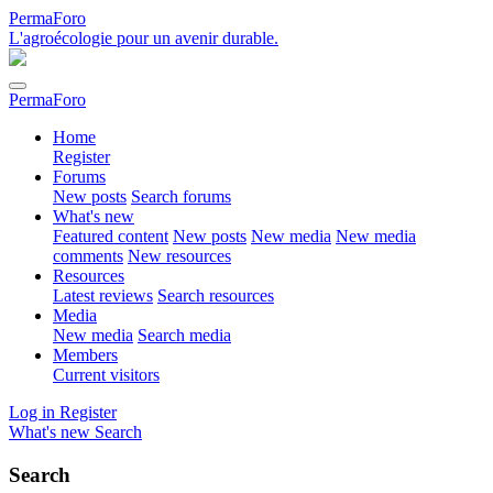
PermaForo
L'agroécologie pour un avenir durable.
PermaForo
Home
Register
Forums
New posts
Search forums
What's new
Featured content
New posts
New media
New media
comments
New resources
Resources
Latest reviews
Search resources
Media
New media
Search media
Members
Current visitors
Log in
Register
What's new
Search
Search