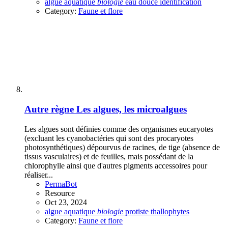
algue
aquatique
biologie
eau douce
identification
Category:
Faune et flore
Autre règne
Les algues, les microalgues
Les algues sont définies comme des organismes eucaryotes
(excluant les cyanobactéries qui sont des procaryotes
photosynthétiques) dépourvus de racines, de tige (absence de
tissus vasculaires) et de feuilles, mais possédant de la
chlorophylle ainsi que d'autres pigments accessoires pour
réaliser...
PermaBot
Resource
Oct 23, 2024
algue
aquatique
biologie
protiste
thallophytes
Category:
Faune et flore