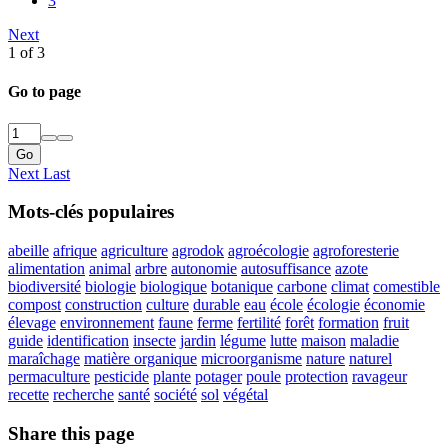
3
Next
1 of 3
Go to page
Go
Next
Last
Mots-clés populaires
abeille
afrique
agriculture
agrodok
agroécologie
agroforesterie
alimentation
animal
arbre
autonomie
autosuffisance
azote
biodiversité
biologie
biologique
botanique
carbone
climat
comestible
compost
construction
culture
durable
eau
école
écologie
économie
élevage
environnement
faune
ferme
fertilité
forêt
formation
fruit
guide
identification
insecte
jardin
légume
lutte
maison
maladie
maraîchage
matière organique
microorganisme
nature
naturel
permaculture
pesticide
plante
potager
poule
protection
ravageur
recette
recherche
santé
société
sol
végétal
Share this page