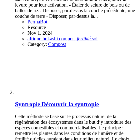
levure pour leur activation. - Étaler de sciure de bois ou de
balles de riz - Disposer, par-dessus la couche précédente, une
couche de terre - Disposer, par-dessus la...
PermaBot
Resource
Nov 1, 2024
afrique
bokashi
compost
fertilité
sol
Category:
Compost
Syntropie
Découvrir la syntropie
Cette méthode se base sur le processus naturel de la
régénération des écosystèmes dans le but d’y introduire des
espèces comestibles et commercialisables. Le principe :
remettre les plantes dans les conditions de lumière et de
fertilité qu’elles auraient dans leur milieu naturel. Le choix