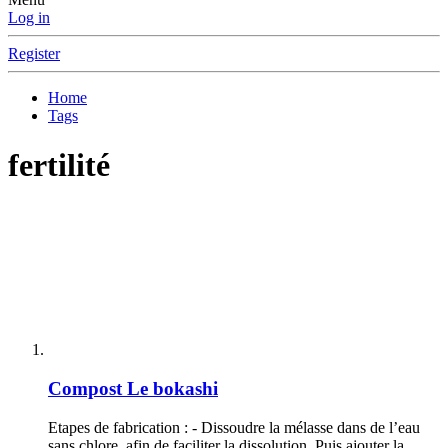
Log in
Register
Home
Tags
fertilité
Compost
Le bokashi
Etapes de fabrication : - Dissoudre la mélasse dans de l’eau
sans chlore, afin de faciliter la dissolution. Puis ajouter la