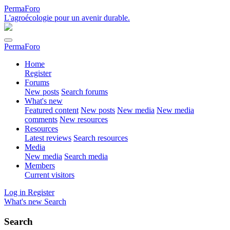
PermaForo
L'agroécologie pour un avenir durable.
PermaForo
Home
Register
Forums
New posts
Search forums
What's new
Featured content
New posts
New media
New media
comments
New resources
Resources
Latest reviews
Search resources
Media
New media
Search media
Members
Current visitors
Log in
Register
What's new
Search
Search