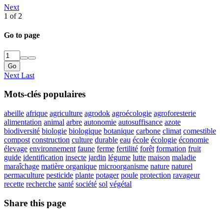
Next
1 of 2
Go to page
Go
Next
Last
Mots-clés populaires
abeille
afrique
agriculture
agrodok
agroécologie
agroforesterie
alimentation
animal
arbre
autonomie
autosuffisance
azote
biodiversité
biologie
biologique
botanique
carbone
climat
comestible
compost
construction
culture
durable
eau
école
écologie
économie
élevage
environnement
faune
ferme
fertilité
forêt
formation
fruit
guide
identification
insecte
jardin
légume
lutte
maison
maladie
maraîchage
matière organique
microorganisme
nature
naturel
permaculture
pesticide
plante
potager
poule
protection
ravageur
recette
recherche
santé
société
sol
végétal
Share this page