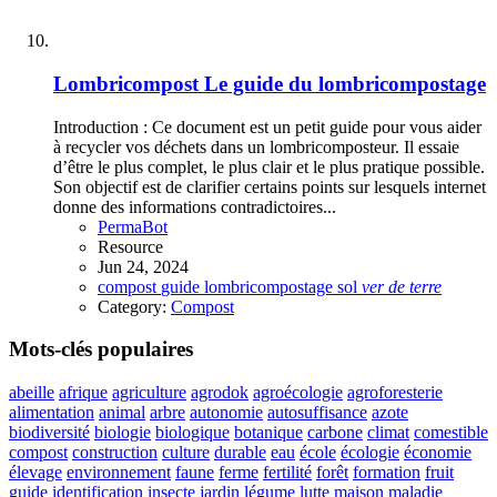
Lombricompost
Le guide du lombricompostage
Introduction : Ce document est un petit guide pour vous aider
à recycler vos déchets dans un lombricomposteur. Il essaie
d’être le plus complet, le plus clair et le plus pratique possible.
Son objectif est de clarifier certains points sur lesquels internet
donne des informations contradictoires...
PermaBot
Resource
Jun 24, 2024
compost
guide
lombricompostage
sol
ver
de
terre
Category:
Compost
Mots-clés populaires
abeille
afrique
agriculture
agrodok
agroécologie
agroforesterie
alimentation
animal
arbre
autonomie
autosuffisance
azote
biodiversité
biologie
biologique
botanique
carbone
climat
comestible
compost
construction
culture
durable
eau
école
écologie
économie
élevage
environnement
faune
ferme
fertilité
forêt
formation
fruit
guide
identification
insecte
jardin
légume
lutte
maison
maladie