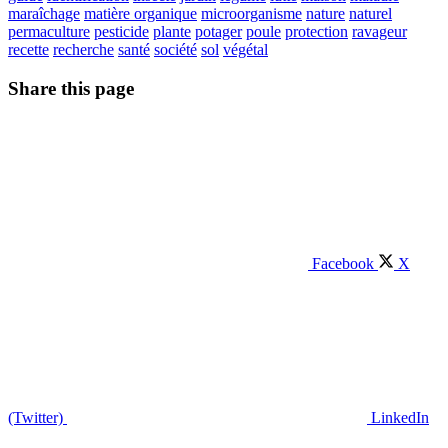
maraîchage
matière organique
microorganisme
nature
naturel
permaculture
pesticide
plante
potager
poule
protection
ravageur
recette
recherche
santé
société
sol
végétal
Share this page
Facebook
X
(Twitter)
LinkedIn