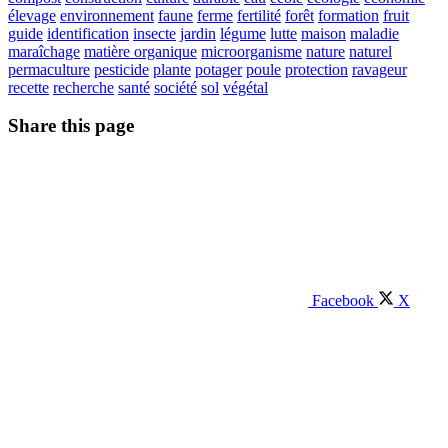
élevage
environnement
faune
ferme
fertilité
forêt
formation
fruit
guide
identification
insecte
jardin
légume
lutte
maison
maladie
maraîchage
matière organique
microorganisme
nature
naturel
permaculture
pesticide
plante
potager
poule
protection
ravageur
recette
recherche
santé
société
sol
végétal
Share this page
Facebook
X