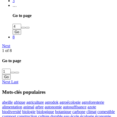
3
…
Go to page
Go
8
Next
1 of 8
Go to page
Go
Next
Last
Mots-clés populaires
abeille
afrique
agriculture
agrodok
agroécologie
agroforesterie
alimentation
animal
arbre
autonomie
autosuffisance
azote
biodiversité
biologie
biologique
botanique
carbone
climat
comestible
compost
construction
culture
durable
eau
école
écologie
économie