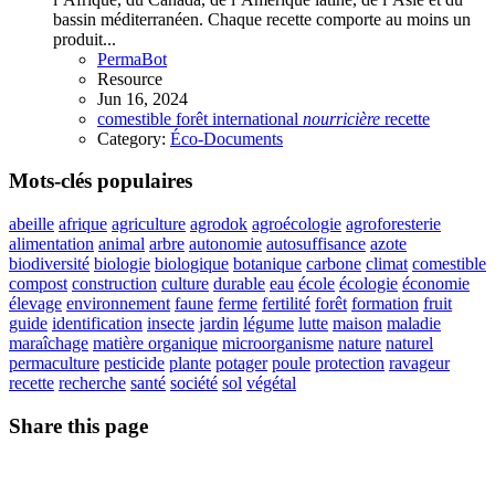
bassin méditerranéen. Chaque recette comporte au moins un
produit...
PermaBot
Resource
Jun 16, 2024
comestible
forêt
international
nourricière
recette
Category:
Éco-Documents
Mots-clés populaires
abeille
afrique
agriculture
agrodok
agroécologie
agroforesterie
alimentation
animal
arbre
autonomie
autosuffisance
azote
biodiversité
biologie
biologique
botanique
carbone
climat
comestible
compost
construction
culture
durable
eau
école
écologie
économie
élevage
environnement
faune
ferme
fertilité
forêt
formation
fruit
guide
identification
insecte
jardin
légume
lutte
maison
maladie
maraîchage
matière organique
microorganisme
nature
naturel
permaculture
pesticide
plante
potager
poule
protection
ravageur
recette
recherche
santé
société
sol
végétal
Share this page